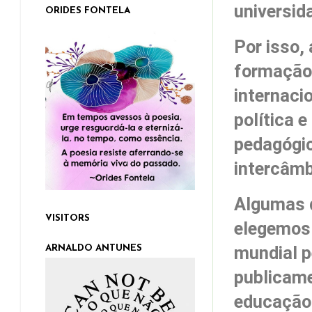
universid
ORIDES FONTELA
Por isso,
formação 
internaci
política 
pedagógic
intercâmb
Algumas d
VISITORS
elegemos 
mundial p
ARNALDO ANTUNES
publicame
educação-