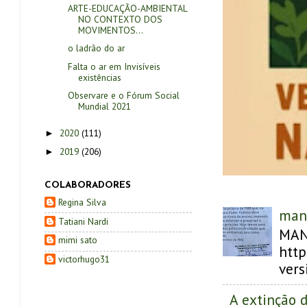
ARTE-EDUCAÇÃO-AMBIENTAL
NO CONTEXTO DOS
MOVIMENTOS...
o ladrão do ar
Falta o ar em Invisíveis
existências
Observare e o Fórum Social
Mundial 2021
2020
(111)
►
2019
(206)
►
COLABORADORES
Regina Silva
mani
Tatiani Nardi
MAN
mimi sato
htt
victorhugo31
vers
A extinção 