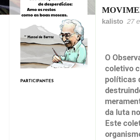
MOVIME
kalisto
27 
O Observa
coletivo 
políticas
PARTICIPANTES
destruind
meramente
da luta n
Este cole
organismo