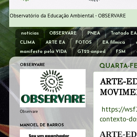
Observatório da Educação Ambiental - OBSERVARE
notícias
OBSERVARE
PNEA
Tratado EA
CLIMA
ARTE EA
FOTOS
EA fílmica
manifesto pela VIDA
GT22-anped
FSM
OBSERVARE
QUARTA-FEI
ARTE-E
MOVIME
https://ws
Observare
contexto-do
MANOEL DE BARROS
ARTE-E